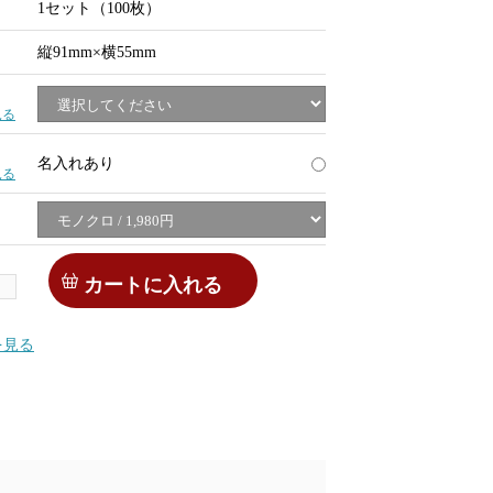
1セット（100枚）
縦91mm×横55mm
見る
名入れあり
見る
を見る