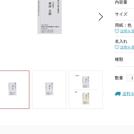
内容量
サイズ
用紙：色
説明を
名入れ
説明を
種類
数量
送料